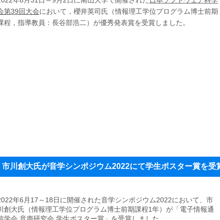
会第39回大会
において，櫻井英司氏（情報理工学位プログラム博士前期
課程，指導教員：長谷部浩二）が優秀発表賞を受賞しました。
市川創大氏が音学シンポジウム2022にて学生ポスター賞を受
2022年6月17～18日に開催された音学シンポジウム2022において、市
川創大氏（情報理工学位プログラム博士前期課程1年）が「電子情報通
信学会 音声研究会 学生ポスター賞」を受賞しました。