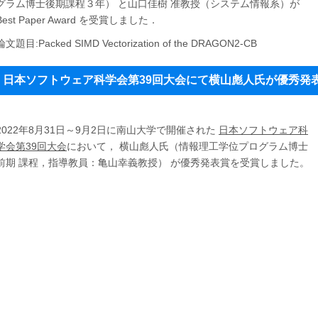
グラム博士後期課程３年） と山口佳樹 准教授（システム情報系）が
Best Paper Award を受賞しました．
論文題目:Packed SIMD Vectorization of the DRAGON2-CB
日本ソフトウェア科学会第39回大会にて横山彪人氏が優秀発
2022年8月31日～9月2日に南山大学で開催された
日本ソフトウェア科
学会第39回大会
において， 横山彪人氏（情報理工学位プログラム博士
前期 課程，指導教員：亀山幸義教授） が優秀発表賞を受賞しました。