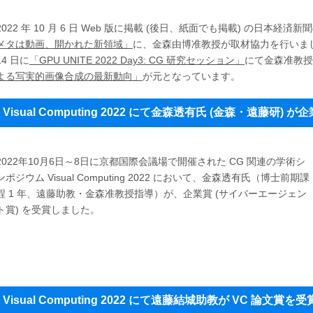
2022 年 10 月 6 日 Web 版に掲載 (後日、紙面でも掲載) の日本経済新
メタは動画、開かれた新領域」
に、金森由博准教授が取材協力を行いました
14 日に
「GPU UNITE 2022 Day3: CG 研究セッション」
にて金森准教授
よる写実的画像合成の最新動向」
が元となっています。
Visual Computing 2022 にて金森透有氏 (金森・遠藤研) 
2022年10月6日～8日に京都国際会議場で開催された CG 関連の学術シ
ンポジウム Visual Computing 2022 において、金森透有氏（博士前期課
程 1 年、遠藤助教・金森准教授指導）が、企業賞 (サイバーエージェン
ト賞) を受賞しました。
Visual Computing 2022 にて遠藤結城助教が VC 論文賞を受