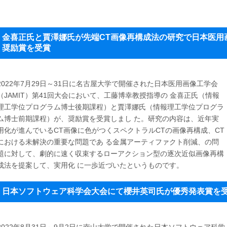
金喜正氏と賈澤娜氏が先端CT画像再構成法の研究で日本医用画像
奨励賞を受賞
2022年7月29日～31日に名古屋大学で開催された日本医用画像工学会
（JAMIT）第41回大会において、工藤博幸教授指導の 金喜正氏（情報
理工学位プログラム博士後期課程）と賈澤娜氏（情報理工学位プログラ
ム博士前期課程）が、奨励賞を受賞しまし た。研究の内容は、近年実
用化が進んでいるCT画像に色がつくスペクトラルCTの画像再構成、CT
における未解決の重要な問題であ る金属アーティファクト削減、の問
題に対して、劇的に速く収束するローアクション型の逐次近似画像再構
成法を提案して、実用化 に一歩近づいたというものです。
日本ソフトウェア科学会大会にて櫻井英司氏が優秀発表賞を
2022年8月31日～9月2日に南山大学で開催された
日本ソフトウェア科学