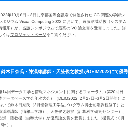
2022年10月6日～8日に京都国際会議場で開催された CG 関連の学術シ
ンポジウム Visual Computing 2022 において、遠藤結城助教（システム
情報系）が、当該シンポジウムで最高の VC 論文賞を受賞しました。詳
しくは
プロジェクトページ
をご覧ください。
鈴木日奈氏・陳漢雄講師・天笠俊之教授がDEIM2022にて優
第14回データ工学と情報マネジメントに関するフォーラム（第20回日
本データベース学会年次大会）（DEIM2022, 2月27日~3月2日開催）に
おいて鈴木日奈氏（3月情報理工学位プログラム博士前期課程修了）と
陳漢雄講師（情報工学域）、天笠俊之教授（計算科学研究センター）、
古瀬一隆教授（白鴎大学）が優秀論文賞を受賞しました（授賞式：6月
26日）。