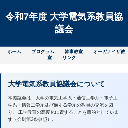
令和7年度 大学電気系教員協
議会
ホーム
プログラム
幹事教室
オーガナイザ教
室
リンク
大学電気系教員協議会について
本協議会は、大学の電気工学系・通信工学系・電子工
学系・情報工学系及び類する学系の教員の交流を図
り、 工学教育の高度化に資することを目的としていま
す（会則第2条参照）。