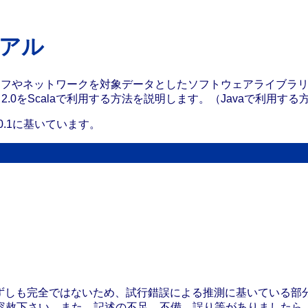
トリアル
ラフやネットワークを対象データとしたソフトウェアライブラ
n 2.0をScalaで利用する方法を説明します。（Javaで利用す
.0.1に基いています。
等が必ずしも完全ではないため、試行錯誤による推測に基いてい
容赦下さい。また、記述の不足、不備、誤り等がありましたら