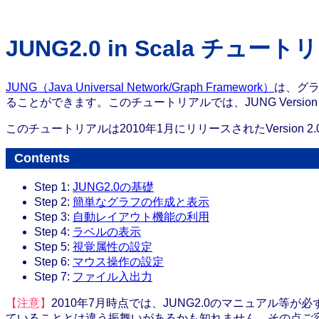
JUNG2.0 in Scala チュー
JUNG（Java Universal Network/Graph Framework）
は、グ
ることができます。このチュートリアルでは、JUNG Versio
このチュートリアルは2010年1月にリリースされたVersion 2
Contents
Step 1:
JUNG2.0の基礎
Step 2:
簡単なグラフの作成と表示
Step 3:
自動レイアウト機能の利用
Step 4:
ラベルの表示
Step 5:
視覚属性の設定
Step 6:
マウス操作の設定
Step 7:
ファイル入出力
【注意】
2010年7月時点では、JUNG2.0のマニュアル
ていることとは違う振舞いがあるかも知れません。その点ご