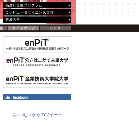
高度IT専修プログラム
コンピュータサイエンス専攻
筑波大学
報
サイトマップ
リンク
@enpit_jp からのツイート