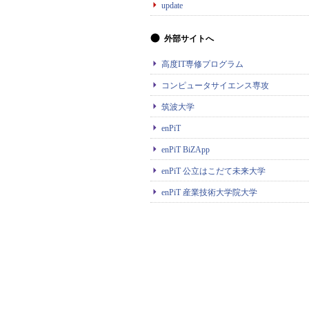
update
外部サイトへ
高度IT専修プログラム
コンピュータサイエンス専攻
筑波大学
enPiT
enPiT BiZApp
enPiT 公立はこだて未来大学
enPiT 産業技術大学院大学