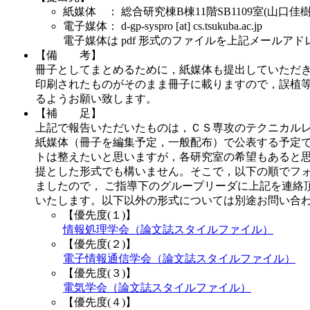
紙媒体 ： 総合研究棟B棟11階SB1109室(山口佳樹
電子媒体： d-gp-syspro [at] cs.tsukuba.ac.jp
電子媒体は pdf 形式のファイルを上記メールア
【備 考】
冊子としてまとめるために，紙媒体も提出していただ
印刷されたものがそのまま冊子に載りますので，誤植
るようお願い致します。
【補 足】
上記で報告いただいたものは，ＣＳ専攻のテクニカル
紙媒体（冊子を編集予定，一般配布）で公表する予定で
トは整えたいと思いますが，各研究室の希望もあると
提とした形式でも構いません。そこで，以下の順でフ
ましたので， ご指導下のグループリーダに上記を連絡
いたします。以下以外の形式については別途お問い合
【優先度(１)】
情報処理学会（論文誌スタイルファイル）
【優先度(２)】
電子情報通信学会（論文誌スタイルファイル）
【優先度(３)】
電気学会（論文誌スタイルファイル）
【優先度(４)】