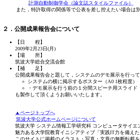
計測自動制御学会（論文誌スタイルファイル）
また，特許取得の関係等で公表を差し控えたい場合は
２．公開成果報告会について
【日 程】
2009年2月23日(月)
【場 所】
筑波大学総合交流会館
【補 足】
公開成果報告会と題して，システムのデモ展示を行って
システムの横に掲示するポスター（A0 1枚程度）
・デモ展示を行う前の１分間スピーチ用スライド
も製作して頂くようお願いいたします。
▲ページトップへ
筑波大学公式ホームページについて
筑波大学 システム情報工学研究科 コンピュータサイエ
魅力ある大学院教育イニシアティブ「実践IT力を備え
このサイトに掲載のイラスト・写真・文章の無断転載を